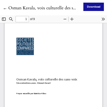
Return to Article Details
←
Osman Kavala, voix culturelle des sans-voix. Un entretien avec Ahmet Insel. Propos recueillis par Béatrice Hibou
Download