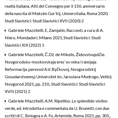
realtà italiana. Atti del Convegno per il 150. anniversario
della nascita di Maksim Gor’kij, UniversItalia, Roma 2020
,
Studi Slavistici: Studi Slavistici XVII (2020) 2
Gabriele Mazzitelli,
E. Zamjatin, Racconti, a cura di A.
Niero, Mondadori, Milano 2021
,
Studi Slavistici: Studi
Slavistici XIX (2022) 1
Gabriele Mazzitelli,
Č.Dž. de Mikelis, Židovstvujuščie.
Novgorodsko-moskovskaja eres’ xv veka i rannjaja
Reformacija, perevod A.V. Byčkovoj, Novgorodskij
Gosudarstvennyj Universitet im. Jaroslava Mudrogo, Velikij
Novgorod 2021, pp. 210.
,
Studi Slavistici: Studi Slavistici
XVIII (2021) 2
Gabriele Mazzitelli,
A.M. Ripellino, Lo splendido violino
verde, ed. introdotta e commentata da U. Brunetti, con due
scritti di C. Bologna e A. Fo, Artemide, Roma 2021, pp. 301.
,