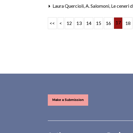
Laura Quercioli,
A. Salomoni, Le ceneri d
17
<<
<
12
13
14
15
16
18
Make a Submission