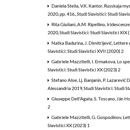
Daniela Steila,
V.K. Kantor, Russkaja mys
2020, pp. 416.
,
Studi Slavistici: Studi Sla
Rita Giuliani,
A.M. Ripellino, Iridescenze
2020
,
Studi Slavistici: Studi Slavistici XIX
Natka Badurina,
J. Dimitrijević, Letter
Slavistici: Studi Slavistici XVII (2020) 2
Gabriele Mazzitelli,
I. Ermakova, Lo spe
Slavistici: Studi Slavistici XX (2023) 2
Stefano Aloe,
Lj. Banjanin, P. Lazarević
Alessandria 2019
,
Studi Slavistici: Studi S
Giuseppe Dell'Agata,
S. Toscano, Ján H
2
Gabriele Mazzitelli,
G. Gospodinov, Lett
Slavistici XX (2023) 1