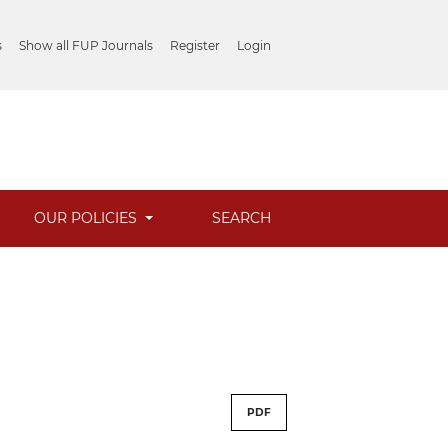
s
Show all FUP Journals
Register
Login
OUR POLICIES
SEARCH
PDF