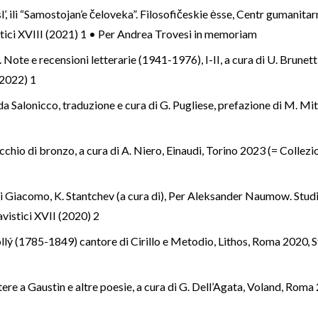
l’, ili “Samostojan’e čeloveka”. Filosofičeskie ėsse, Centr gumani
vistici XVIII (2021) 1 • Per Andrea Trovesi in memoriam
. Note e recensioni letterarie (1941-1976), I-II, a cura di U. Brunet
 (2022) 1
e da Salonicco, traduzione e cura di G. Pugliese, prefazione di M. Mi
cchio di bronzo, a cura di A. Niero, Einaudi, Torino 2023 (= Collezi
 Di Giacomo, K. Stantchev (a cura di), Per Aleksander Naumow. Studi 
lavistici XVII (2020) 2
ollý (1785-1849) cantore di Cirillo e Metodio, Lithos, Roma 2020
,
S
ere a Gaustìn e altre poesie, a cura di G. Dell’Agata, Voland, Roma