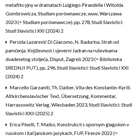
metafikcyjny w dramatach Luigiego Pirandella i Witolda
Gombrowicza. Studium porównawcze, wuw, Warszawa
2023 (= Studium porównawcze), pp. 278
,
Studi Slavistici:
Studi Slavistici XXI (2024) 2
Persida Lazarević Di Giacomo,
N. Badurina, Strah od
pamćenja. Književnost i sjeverni Jadran na ruševinama
dvadesetog stoljeća, Disput, Zagreb 2023 (= Biblioteka
SREDNJI PUT), pp. 296
,
Studi Slavistici: Studi Slavistici XXI
(2024) 2
Marcello Garzaniti,
Th. Daiber, Vita des Konstantin-Kyrill.
Altkirchenslavischer Text, Übersetzung, Kommentar,
Harrassowitz Verlag, Wiesbaden 2023
,
Studi Slavistici: Studi
Slavistici XXII (2025) 2
Erica Pinelli,
T. Maiko, Konstrukcii s opornym glagolom v
russkom i ital’janskom jazykach, FUP, Firenze 2022 (=