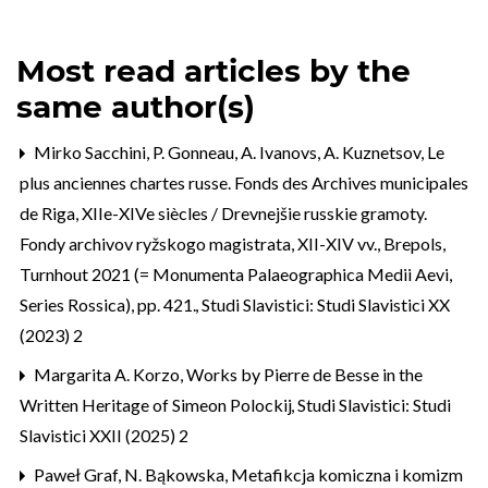
Most read articles by the
same author(s)
Mirko Sacchini,
P. Gonneau, A. Ivanovs, A. Kuznetsov, Le
plus anciennes chartes russe. Fonds des Archives municipales
de Riga, XIIe-XIVe siècles / Drevnejšie russkie gramoty.
Fondy archivov ryžskogo magistrata, XII-XIV vv., Brepols,
Turnhout 2021 (= Monumenta Palaeographica Medii Aevi,
Series Rossica), pp. 421.
,
Studi Slavistici: Studi Slavistici XX
(2023) 2
Margarita A. Korzo,
Works by Pierre de Besse in the
Written Heritage of Simeon Polockij
,
Studi Slavistici: Studi
Slavistici XXII (2025) 2
Paweł Graf,
N. Bąkowska, Metafikcja komiczna i komizm