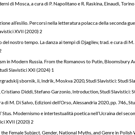
rni di Mosca, a cura di P. Napolitano e R. Raskina, Einaudi, Torino
one all’esilio. Percorsi nella letteratura polacca della seconda gue
lavistici XVII (2020) 2
etto del nostro tempo. La danza ai tempi di Djagilev, trad. e cura d
2
cism in Modern Russia. From the Romanovs to Putin, Bloomsbury
Studi Slavistici XXI (2024) 1
argradskij sbornik, ii, Indrik, Moskva 2020
,
Studi Slavistici: Studi Sl
 Cristiano Diddi, Stefano Garzonio,
Introduction
,
Studi Slavistici: 
cura di M. Di Salvo, Edizioni dell’Orso, Alessandria 2020, pp. 746.
,
Stu
asyl’ Stus. Modernismo e intertestualità poetica nell’Ucraina del se
tici XVII (2020) 2
g the Female Subject. Gender, National Myths, and Genre in Poli