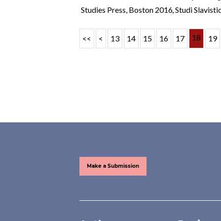
Studies Press, Boston 2016
,
Studi Slavisti
18
<<
<
13
14
15
16
17
19
Make a Submission