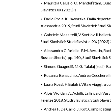
Maurizia Calusio,
O. Mandel’štam, Quade
Slavistici XX (2023) 1
Dario Prola,
K. Jaworska, Dalla deportazi
Alessandria 2019
,
Studi Slavistici: Studi S
Gabriele Mazzitelli,
V. Svetlov, Il ball
Studi Slavistici: Studi Slavistici XX (2023) 
Alessandro Cifariello,
E.M. Avrutin, Ra
Russian Shorts), pp. 140.
,
Studi Slavistici: 
Simone Guagnelli,
M.G. Talalaj (red.), B
Rosanna Benacchio, Andrea Ceccherelli,
Laura Rossi,
F. Balatri, Vita e viaggi, a 
Alois Woldan,
A. Achilli, La lirica di V
Firenze 2018
,
Studi Slavistici: Studi Slavis
Andrea F. De Carlo,
J. Kot, Complicatin