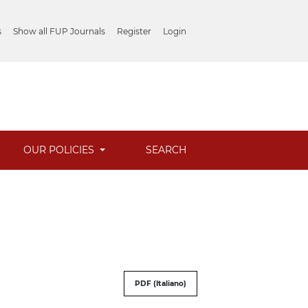
s
Show all FUP Journals
Register
Login
OUR POLICIES
SEARCH
PDF (Italiano)