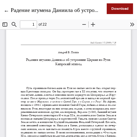
Return to Article Details
←
Радение игумена Даниила об устроении Церкви на Руси. Кипрский эпизод
Download