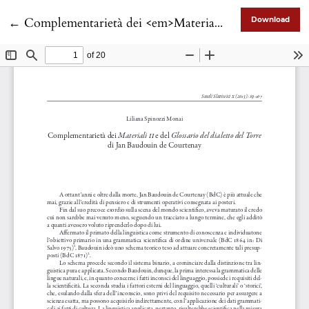
Return to Article Details
←
Complementarietà dei <em>Materiali II</em> e del <em>Glossario del dialetto del Torre</em> di Jan Baudouin de Courtenay
Download