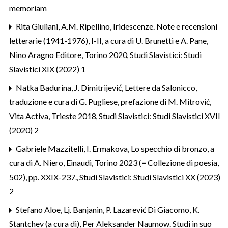
memoriam
Rita Giuliani,
A.M. Ripellino, Iridescenze. Note e recensioni
letterarie (1941-1976), I-II, a cura di U. Brunetti e A. Pane,
Nino Aragno Editore, Torino 2020
,
Studi Slavistici: Studi
Slavistici XIX (2022) 1
Natka Badurina,
J. Dimitrijević, Lettere da Salonicco,
traduzione e cura di G. Pugliese, prefazione di M. Mitrović,
Vita Activa, Trieste 2018
,
Studi Slavistici: Studi Slavistici XVII
(2020) 2
Gabriele Mazzitelli,
I. Ermakova, Lo specchio di bronzo, a
cura di A. Niero, Einaudi, Torino 2023 (= Collezione di poesia,
502), pp. XXIX-237.
,
Studi Slavistici: Studi Slavistici XX (2023)
2
Stefano Aloe,
Lj. Banjanin, P. Lazarević Di Giacomo, K.
Stantchev (a cura di), Per Aleksander Naumow. Studi in suo