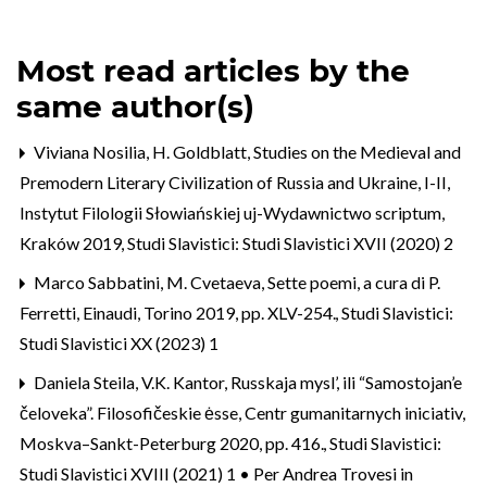
Most read articles by the
same author(s)
Viviana Nosilia,
H. Goldblatt, Studies on the Medieval and
Premodern Literary Civilization of Russia and Ukraine, I-II,
Instytut Filologii Słowiańskiej uj-Wydawnictwo scriptum,
Kraków 2019
,
Studi Slavistici: Studi Slavistici XVII (2020) 2
Marco Sabbatini,
M. Cvetaeva, Sette poemi, a cura di P.
Ferretti, Einaudi, Torino 2019, pp. XLV-254.
,
Studi Slavistici:
Studi Slavistici XX (2023) 1
Daniela Steila,
V.K. Kantor, Russkaja mysl’, ili “Samostojan’e
čeloveka”. Filosofičeskie ėsse, Centr gumanitarnych iniciativ,
Moskva–Sankt-Peterburg 2020, pp. 416.
,
Studi Slavistici:
Studi Slavistici XVIII (2021) 1 • Per Andrea Trovesi in