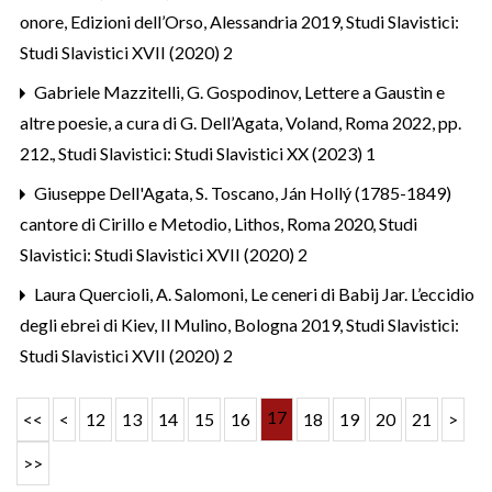
onore, Edizioni dell’Orso, Alessandria 2019
,
Studi Slavistici:
Studi Slavistici XVII (2020) 2
Gabriele Mazzitelli,
G. Gospodinov, Lettere a Gaustìn e
altre poesie, a cura di G. Dell’Agata, Voland, Roma 2022, pp.
212.
,
Studi Slavistici: Studi Slavistici XX (2023) 1
Giuseppe Dell'Agata,
S. Toscano, Ján Hollý (1785-1849)
cantore di Cirillo e Metodio, Lithos, Roma 2020
,
Studi
Slavistici: Studi Slavistici XVII (2020) 2
Laura Quercioli,
A. Salomoni, Le ceneri di Babij Jar. L’eccidio
degli ebrei di Kiev, Il Mulino, Bologna 2019
,
Studi Slavistici:
Studi Slavistici XVII (2020) 2
17
<<
<
12
13
14
15
16
18
19
20
21
>
>>