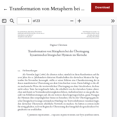
Return to Article Details
←
Transformation von Metaphern bei der Übertragung byzantinischer liturgischer Hymnen ins Slavische
Download