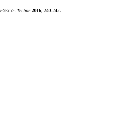
Hub</Em>.
Techne
2016
, 240-242.