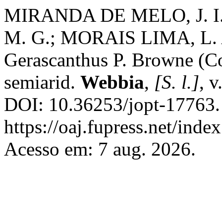
MIRANDA DE MELO, J. 
M. G.; MORAIS LIMA, L. A 
Gerascanthus P. Browne (Cor
semiarid.
Webbia
,
[S. l.]
, v
DOI: 10.36253/jopt-17763.
https://oaj.fupress.net/ind
Acesso em: 7 aug. 2026.