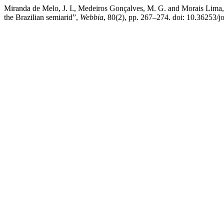
Miranda de Melo, J. I., Medeiros Gonçalves, M. G. and Morais Lima,
the Brazilian semiarid”,
Webbia
, 80(2), pp. 267–274. doi: 10.36253/j