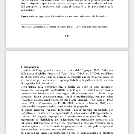
La  valutazione  estimativa  viene  così  supportata  da  un  approccio  totalmente  
diverso  rispetto  a  quelli  normalmente  impiegati,  che  rende  evidente,  nel  caso  
dell’esproprio,   la   posizione   dei   soggetti   coinvolti   e   la   particolarità   della   
valutazione.
Parole chiave:
 esproprio, indennizzo, valutazione, asimmetria informativa 
*
 Professore Associato di Economia ed Estimo Rurale - Università degli Studi di Milano.
135
Introduzione 
1.
L’istituto  dell’esproprio  ha  trovato,  a  partire  dal  30  giugno  2003,  l’adozione  
della  nuova  disciplina,  basata  sul  Testo  Unico  (D.P.R.  n.327/2001,  modificato  
dal D.lgs. n.302/2002), che ha, come noto, compiuto uno sforzo per integrare gli 
atti, compiuti per l’esecuzione di opere pubbliche o di pubblica utilità, da parte 
1
di soggetti pubblici o privati
.
L’evoluzione  delle  normative  che,  a  partire  dal  1865,  si  sono  susseguite,  
accavallate,  sovrapposte,  contraddette,  e  sulle  quali  la  Corte  Costituzionale  è  
ripetutamente  intervenuta,  è  stata  oggetto  di  numerose  analisi  che  in  tempi  
successivi  hanno  evidenziato  pregi,  limiti  e  problematiche,  con  particolare  
riguardo ai meccanismi d’indennizzo (fra i tanti: Marenghi, 1925; Medici, 1972; 
Forte, 1973; e più recentemente Polelli, 2000; Benvenuti e Marone, 2002) e non 
si ritiene di sviluppare ulteriori considerazioni in proposito. 
In   questa   relazione   vengono   focalizzati   i   nuovi   percorsi   procedurali,   con   
l’obiettivo  di  evidenziare  le  opportunità  di  interelazione  dell’espropriato  nei  
confronti  del  soggetto  espropriante.  Successivamente  vengono  formalizzati  i  
meccanismi   di   definizione   dell’indennizzo,   con   particolare   attenzione   alla   
fattispecie  dell’esproprio  parziale,  che  rappresenta  il  caso  più  frequente  per  le  
imprese agricole ed in tale ambito vengono analizzate le principali fattispecie di 
danno, derivanti dalla realizzazione dell’opera. 
Su  questa  base  viene  successivamente  preso  in  considerazione  il  problema  