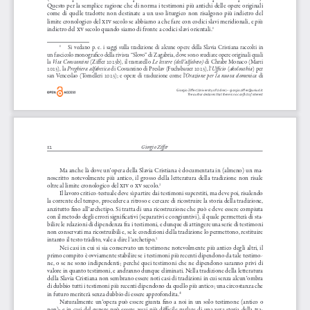
Questo per la semplice ragione che di norma i testimoni più antichi delle opere originali 
come  di  quelle  tradotte  non  destinate  a  un  uso  liturgico  non  risalgono  più  indietro  del  
limite cronologico del 
xiv
 secolo se abbiamo a che fare con codici slavi meridionali, e più 
indietro del 
xv
 secolo quando siamo di fronte a codici slavi orientali.
1
1
Si  vedano  p.  e.  i  saggi  sulla  tradizione  di  alcune  opere  della  Slavia  Cristiana  raccolti  in  
un fascicolo monografico della rivista “Slovo” di Zagabria, dove sono studiate opere originali quali 
Vita Constantini
Le lettere (dell’alfabeto)
la 
 (Ziffer 2023b), il trattatello 
 di Chrabr Monaco (Marti 
Preghiera alfabetica
Ufficio
akolouthia
2023), la 
 di Costantino di Preslav (Fuchsbauer 2023), l’
 (
) per 
Orazione  per  la  nuova  domenica  
san  Venceslao  (Tomelleri  2023);  e  opere  di  traduzione  come  l’
di 
Giorgio Ziffer (University of Udine) – giorgio.ziffer@uniud.it
The author declares that there is no conflict of interest
12
Giorgio Ziffer
Ma anche là dove un’opera della Slavia Cristiana è documentata in (almeno) un ma
-
noscritto  notevolmente  più  antico,  il  grosso  della  letteratura  della  tradizione  non  risale  
oltre al limite cronologico del 
xiv
 o 
xv
 secolo.
2
Il lavoro critico-testuale deve sì partire dai testimoni superstiti, ma deve poi, risalendo 
la corrente del tempo, procedere a ritroso e cercare di ricostruire la storia della tradizione, 
anzitutto fino all’archetipo. Si tratta di una ricostruzione che può e deve essere compiuta 
con il metodo degli errori significativi (separativi e congiuntivi), il quale permetterà di sta
-
bilire le relazioni di dipendenza fra i testimoni, e dunque di attingere una serie di testimoni 
non conservati ma ricostruibili e, se le condizioni della tradizione lo permettono, restituire 
intanto il testo tràdito, vale a dire l’archetipo.
3
Nei  casi  in  cui  si  sia  conservato  un  testimone  notevolmente  più  antico  degli  altri,  il  
primo compito è ovviamente stabilire se i testimoni più recenti dipendono da tale testimo
-
ne,  o  se  ne  sono  indipendenti;  perché  quei  testimoni  che  ne  dipendono  saranno  privi  di  
valore in quanto testimoni, e andranno dunque eliminati. Nella tradizione della letteratura 
della Slavia Cristiana non sembrano essere noti casi di tradizioni in cui senza alcun’ombra 
di dubbio tutti i testimoni più recenti dipendono da quello più antico; una circostanza che 
in futuro meriterà senza dubbio di essere approfondita.
4
Naturalmente  un’opera  può  essere  giunta  fino  a  noi  in  un  solo  testimone  (antico  o  
non);  e  in  casi  del  genere  può  essere  assai  più  difficile  parlare  di  una  vera  storia  della  tra
-