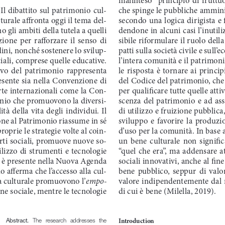
Il dibattito sul patrimonio cul-
che spinge le pubbliche amminis
turale affronta oggi il tema del-
secondo una logica dirigista e 
 gli ambiti della tutela a quelli 
dendone in alcuni casi l’inutil
ione  per  rafforzare  il  senso  di  
sibile riformulare il ruolo dell
dini, nonché sostenere lo svilup-
patti sulla società civile e sull
iali, comprese quelle educative. 
l’intera comunità e il patrimoni
tivo  del  patrimonio  rappresenta  
le  risposta  è  tornare  ai  principi
esente sia nella Convenzione di 
del Codice del patrimonio, che 
arte internazionali come la Con-
per qualificare tutte quelle att
nio che promuovono la diversi-
scenza  del  patrimonio  e  ad  ass
ità  della  vita  degli  individui.  Il  
di utilizzo e fruizione pubblica
ne al Patrimonio riassume in sé 
sviluppo  e  favorire  la  produzion
oprie le strategie volte al coin-
d’uso per la comunità. In base a
arti sociali, promuove nuove so-
un  bene  culturale  non  significa 
ilizzo di strumenti e tecnologie 
“quel  che  era”,  ma  addensare  at
e è presente nella Nuova Agenda 
sociali innovativi, anche al fi
 afferma che l’accesso alla cul-
bene  pubblico,  seppur  di  valore
empo
-
ta culturale promuovono l’
valore indipendentemente dal 
one sociale, mentre le tecnologie 
di cui è bene (Milella, 2019).
Introduction
  The  research  addresses  the  
Abstract.