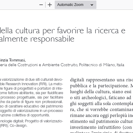
Zoom
Zoom
Out
In
ella cultura per favorire la ricerca e 
ialmente responsabile
Cinzia Tommasi, 
ria delle Costruzioni e Ambiente Costruito, Politecnico di Milano, Italia
digitali  rappresentano  una  risor
a valorizzazione di due siti culturali devo-
sible Research Innovation (RRI). La meto-
pubblica  e  la  partecipazione.  
 figure di progettisti e portatori di inte-
luoghi della cultura, siano ess
ome fattore abilitante, sia per fluidificare 
o siti archeologici, faticano ad
l  processo  progettuale,  sia  per  facilitare  
nche da parte di figure non professionali. 
ghi soggetti alla sola contempla
uso di carattere educativo del patrimonio 
ra,  che  si  vorrebbe  contaminasse 
i oggetto di valorizzazione in un processo 
rimane ancora oggi perlopiù ines
ruzione collettiva di opportunità. 
stimento sul patrimonio cultura
nologie digitali; Progetto di valorizzazio-
(RRI); Co-design. 
investimento  infruttifero  (con  
malinteso  “principio  di  fruttuos