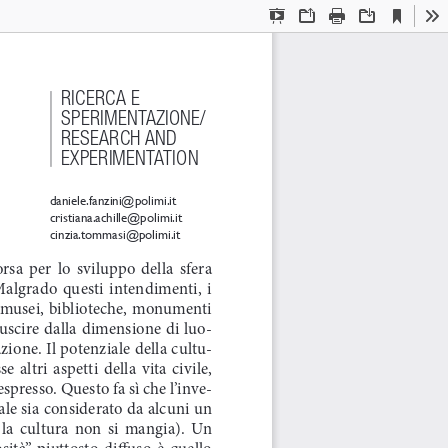
Current
Presentation
Open
Print
Download
To
View
Mode
RICERCA E 
SPERIMENTAZIONE/
RESEARCH AND 
EXPERIMENTATION
daniele.fanzini@polimi.it
cristiana.achille@polimi.it
cinzia.tommasi@polimi.it
sa  per  lo  sviluppo  della  sfera  
Malgrado  questi  intendimenti,  i  
i musei, biblioteche, monumenti 
 uscire dalla dimensione di luo-
zione. Il potenziale della cultu-
 altri  aspetti  della  vita  civile,  
presso. Questo fa sì che l’inve-
le sia considerato da alcuni un 
la  cultura  non  si  mangia).  Un  
ità”  piuttosto  diffuso  è  quello  