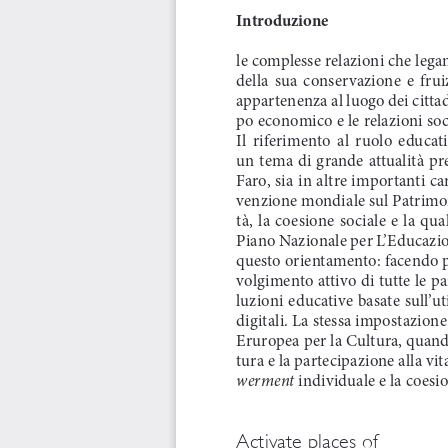
Introduzione
le complesse relazioni che legano
della  sua  conservazione  e  fruiz
appartenenza al luogo dei citta
po economico e le relazioni soc
Il  riferimento  al  ruolo  educa
un tema di grande attualità pr
Faro, sia in altre importanti c
venzione mondiale sul Patrimo
tà,  la  coesione  sociale  e  la  qual
Piano Nazionale per L’Educazio
questo orientamento: facendo pr
volgimento attivo di tutte le p
luzioni educative basate sull’ut
digitali. La stessa impostazion
Eruropea per la Cultura, quando
tura e la partecipazione alla vi
werment
 individuale e la coesi
Activate places of 