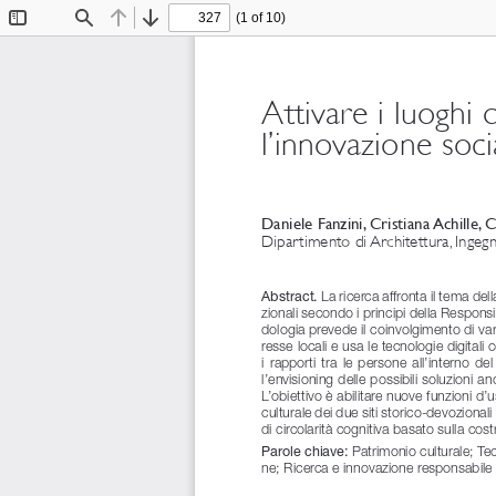
(1 of 10)
Toggle
Find
Previous
Next
Sidebar
Attivare i luoghi d
l’innovazione soc
Daniele Fanzini, Cristiana Achille, 
Dipartimento di Architettura, Ingegne
 La ricerca affronta il tema dell
Abstract.
zionali secondo i principi della Respon
dologia prevede il coinvolgimento di varie
resse locali e usa le tecnologie digitali c
i  rapporti  tra  le  persone  all’interno  de
l’envisioning delle possibili soluzioni a
L’obiettivo è abilitare nuove funzioni d’
culturale dei due siti storico-devozional
di circolarità cognitiva basato sulla cost
 Patrimonio culturale; Tec
Parole chiave:
ne; Ricerca e innovazione responsabile 