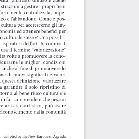
trazioni a gestire i propri beni 
fortemente centralizzata, impe-
izzo e l’abbandono. Come è pos-
a cultura per accrescerne gli im-
’economia ed ottenere benefici per 
o culturale stesso? Una possibi-
  ispiratori  dell’art.  6,  comma  1  
usa il termine “valorizzazione” 
ività volte a promuovere la cono-
icurarne  le  migliori  condizioni  
, anche al fine di promuovere lo 
e  di  nuovi  significati  e  valori  
 questa definizione, valorizzare 
 garantire  il  solo  ripristino  di  
torno  al  bene  riuso  culturale  e  
ne di far comprendere che nessun 
  artistico-artistico,  può  avere  
riconoscimento dalla comunità 
adopted by the New European Agenda 