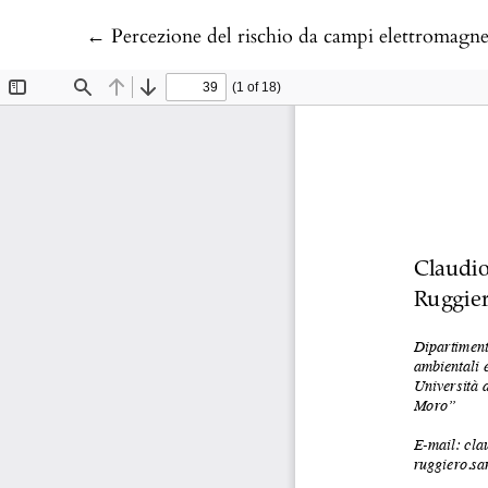
Return to Article Details
←
Percezione del rischio da campi elettromagnetici 