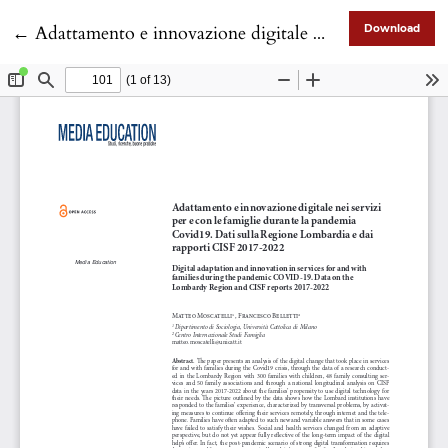
Return to Article Details
←
Adattamento e innovazione digitale nei servizi per e con le famiglie durante la pandemia Covid19. Dati sulla Regione Lombardia e dai rapporti CISF 2017-2022
Download