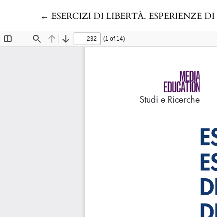
Return to Article Details
←
ESERCIZI DI LIBERTÀ. ESPERIENZE 