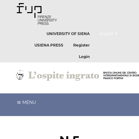
##plugins.themes.he
UNIVERSITY OF SIENA
English
USIENA PRESS
Register
Login
MENU