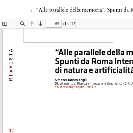
Return to Article Details
←
“Alle parallele della memoria”. Spunti da R