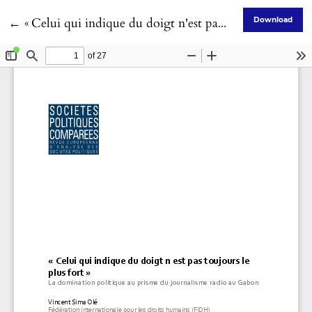
Return to Article Details
←
« Celui qui indique du doigt n'est pas toujours le plus fort »
Download