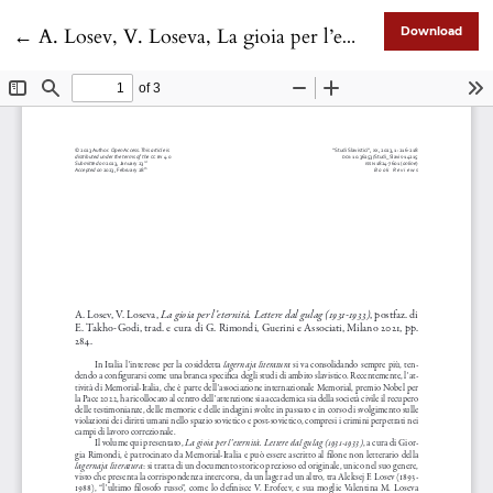
Return to Article Details
←
A. Losev, V. Loseva, La gioia per l’eternità. Lettere dal gulag (1931-1933), postfaz. di E. Takho-Godi, trad. e cura di G. Rimondi, Guerini e Associati, Milano 2021, pp. 284.
Download