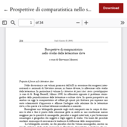
Return to Article Details
←
Prospettive di comparatistica nello studio delle letterature slave (a cura di G. Moracci)
Download