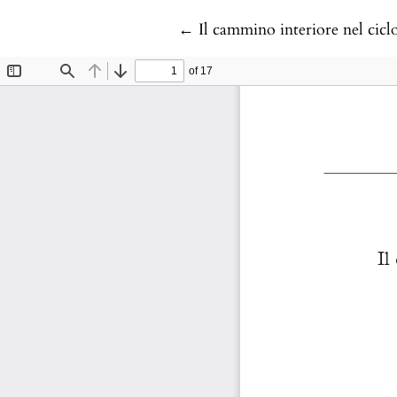
Return to Article Details
←
Il cammino interiore nel cicl