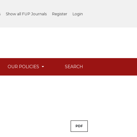
s
Show all FUP Journals
Register
Login
OUR POLICIES
SEARCH
PDF