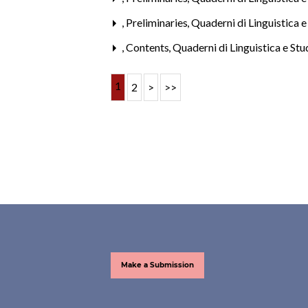
,
Preliminaries
,
Quaderni di Linguistica e 
,
Contents
,
Quaderni di Linguistica e Stud
1
2
>
>>
Make a Submission