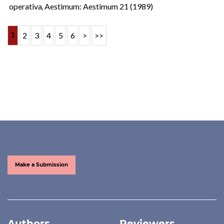
operativa
,
Aestimum: Aestimum 21 (1989)
1
2
3
4
5
6
>
>>
Make a Submission
Authors
Reviewers