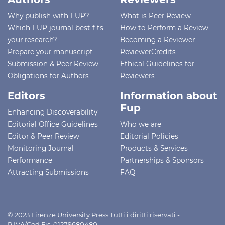
Why publish with FUP?
What is Peer Review
Which FUP journal best fits
How to Perform a Review
your research?
Becoming a Reviewer
Prepare your manuscript
ReviewerCredits
Submission & Peer Review
Ethical Guidelines for
Obligations for Authors
Reviewers
Editors
Information about
Fup
Enhancing Discoverability
Editorial Office Guidelines
Who we are
Editor & Peer Review
Editorial Policies
Monitoring Journal
Products & Services
Performance
Partnerships & Sponsors
Attracting Submissions
FAQ
© 2023 Firenze University Press Tutti i diritti riservati -
P.IVA/Cod.Fis. 01279680480