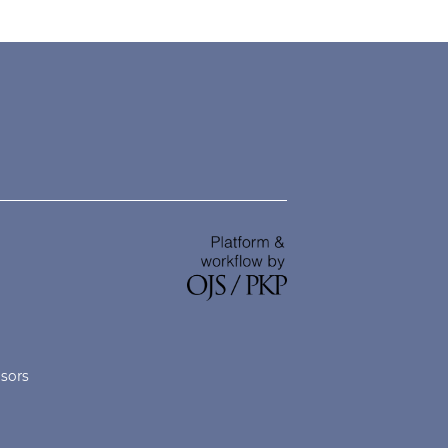
nsors