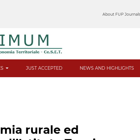
About FUP Journal
ES
JUST ACCEPTED
NEWS AND HIGHLIGHTS
omia rurale ed