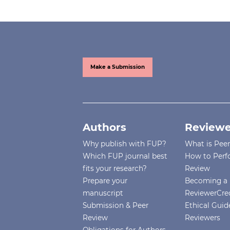
Make a Submission
Authors
Reviewe
Why publish with FUP?
What is Pee
Which FUP journal best
How to Perf
fits your research?
Review
Prepare your
Becoming a 
manuscript
ReviewerCre
Submission & Peer
Ethical Guide
Review
Reviewers