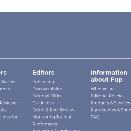
rs
Editors
Information
about Fup
r Review
Enhancing
orm a
Discoverability
Who we are
Editorial Office
Editorial Policies
Reviewer
Guidelines
Products & Services
dits
Editor & Peer Review
Partnerships & Spo
lines for
Monitoring Journal
FAQ
Performance