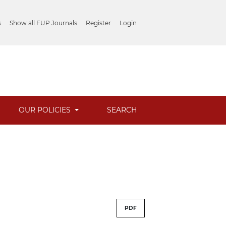
s
Show all FUP Journals
Register
Login
OUR POLICIES
SEARCH
PDF