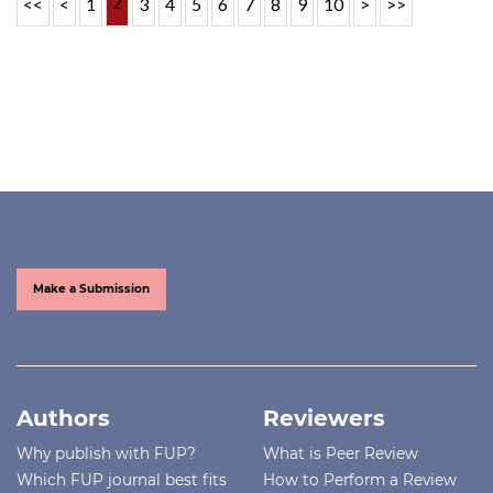
2
<<
<
1
3
4
5
6
7
8
9
10
>
>>
Make a Submission
Authors
Reviewers
Why publish with FUP?
What is Peer Review
Which FUP journal best fits
How to Perform a Review