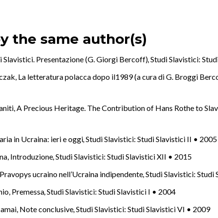
by the same author(s)
i Slavistici. Presentazione (G. Giorgi Bercoff)
,
Studi Slavistici: Stud
nczak,
La letteratura polacca dopo il1989 (a cura di G. Broggi Berc
niti,
A Precious Heritage. The Contribution of Hans Rothe to Slav
aria in Ucraina: ieri e oggi
,
Studi Slavistici: Studi Slavistici II • 2005
na,
Introduzione
,
Studi Slavistici: Studi Slavistici XII • 2015
el Pravopys ucraino nell’Ucraina indipendente
,
Studi Slavistici: Studi
nio,
Premessa
,
Studi Slavistici: Studi Slavistici I • 2004
samai,
Note conclusive
,
Studi Slavistici: Studi Slavistici VI • 2009