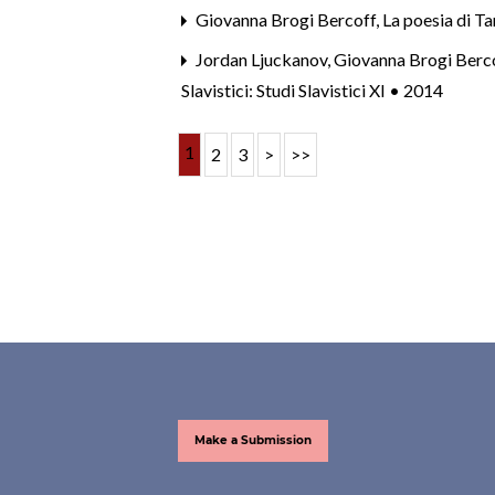
Giovanna Brogi Bercoff,
La poesia di Ta
Jordan Ljuckanov, Giovanna Brogi Berc
Slavistici: Studi Slavistici XI • 2014
1
2
3
>
>>
Make a Submission