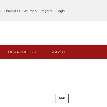
s
Show all FUP Journals
Register
Login
OUR POLICIES
SEARCH
PDF