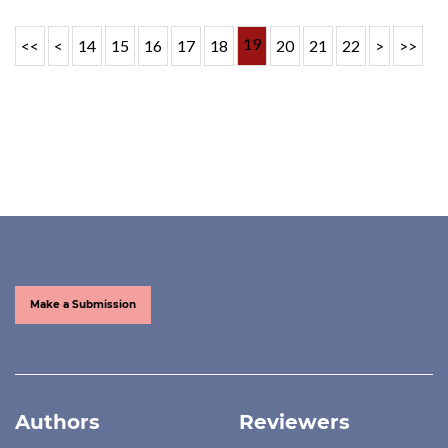
19
<<
<
14
15
16
17
18
20
21
22
>
>>
Make a Submission
Authors
Reviewers