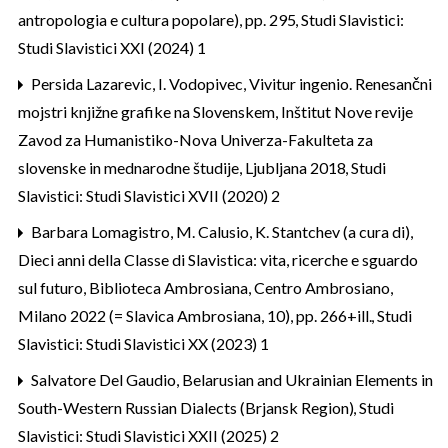
antropologia e cultura popolare), pp. 295
,
Studi Slavistici:
Studi Slavistici XXI (2024) 1
Persida Lazarevic,
I. Vodopivec, Vivitur ingenio. Renesančni
mojstri knjižne grafike na Slovenskem, Inštitut Nove revije
Zavod za Humanistiko-Nova Univerza-Fakulteta za
slovenske in mednarodne študije, Ljubljana 2018
,
Studi
Slavistici: Studi Slavistici XVII (2020) 2
Barbara Lomagistro,
M. Calusio, K. Stantchev (a cura di),
Dieci anni della Classe di Slavistica: vita, ricerche e sguardo
sul futuro, Biblioteca Ambrosiana, Centro Ambrosiano,
Milano 2022 (= Slavica Ambrosiana, 10), pp. 266+ill.
,
Studi
Slavistici: Studi Slavistici XX (2023) 1
Salvatore Del Gaudio,
Belarusian and Ukrainian Elements in
South-Western Russian Dialects (Brjansk Region)
,
Studi
Slavistici: Studi Slavistici XXII (2025) 2