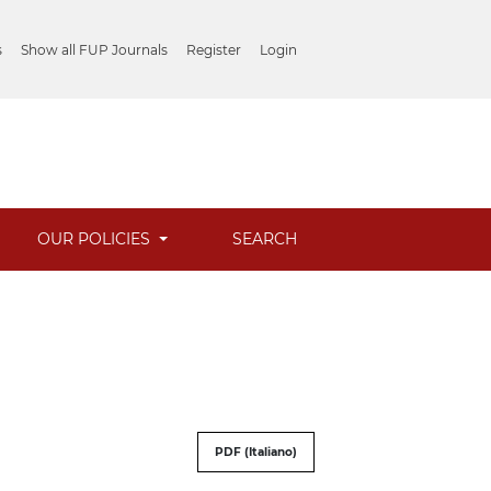
s
Show all FUP Journals
Register
Login
OUR POLICIES
SEARCH
PDF (Italiano)