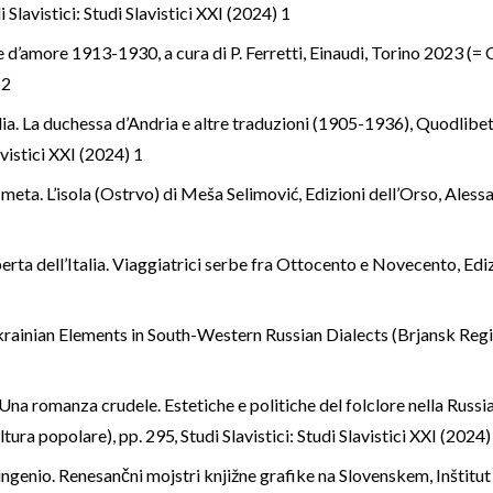
i Slavistici: Studi Slavistici XXI (2024) 1
 d’amore 1913-1930, a cura di P. Ferretti, Einaudi, Torino 2023 (= 
 2
lia. La duchessa d’Andria e altre traduzioni (1905-1936), Quodlibe
avistici XXI (2024) 1
 meta. L’isola (Ostrvo) di Meša Selimović, Edizioni dell’Orso, Ales
operta dell’Italia. Viaggiatrici serbe fra Ottocento e Novecento, Ed
krainian Elements in South-Western Russian Dialects (Brjansk Reg
, Una romanza crudele. Estetiche e politiche del folclore nella Russi
ultura popolare), pp. 295
,
Studi Slavistici: Studi Slavistici XXI (2024)
r ingenio. Renesančni mojstri knjižne grafike na Slovenskem, Inšt