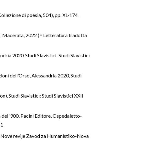
Collezione di poesia, 504), pp. XL-174
,
t, Macerata, 2022 (= Letteratura tradotta
sandria 2020
,
Studi Slavistici: Studi Slavistici
izioni dell’Orso, Alessandria 2020
,
Studi
ion)
,
Studi Slavistici: Studi Slavistici XXII
a del ’900, Pacini Editore, Ospedaletto-
 1
itut Nove revije Zavod za Humanistiko-Nova