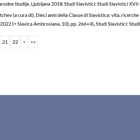
rodne študije, Ljubljana 2018
,
Studi Slavistici: Studi Slavistici XVI
tchev (a cura di), Dieci anni della Classe di Slavistica: vita, ricerch
022 (= Slavica Ambrosiana, 10), pp. 266+ill.
,
Studi Slavistici: Stud
21
22
>
>>