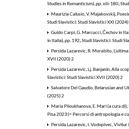
Studies in Romanticism), pp. xiii-180.
,
Stud
Maurizia Calusio,
V. Majakovskij, Poesie
Studi Slavistici: Studi Slavistici XXI (2024)
Guido Carpi,
G. Marcucci, Čechov in Ita
in Italia), pp. 192.
,
Studi Slavistici: Studi Sl
Persida Lazarevic,
R. Morabito, L’ultima
XVII (2020) 2
Persida Lazarevic,
Lj. Banjanin, Alla sc
Slavistici: Studi Slavistici XVII (2020) 2
Salvatore Del Gaudio,
Belarusian and U
(2025) 2
Maria Plioukhanova,
E. Mari (a cura di)
Pisa 2023 (= Percorsi di antropologia e c
Persida Lazarevic,
I. Vodopivec, Vivitu