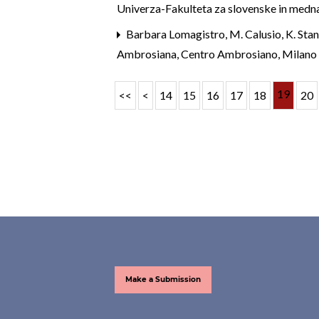
Univerza-Fakulteta za slovenske in medna
Barbara Lomagistro,
M. Calusio, K. Stan
Ambrosiana, Centro Ambrosiano, Milano 2
19
<<
<
14
15
16
17
18
20
Make a Submission