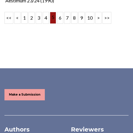
Aestimum 23/24 (1990)
5
<<
<
1
2
3
4
6
7
8
9
10
>
>>
Make a Submission
Authors
Reviewers