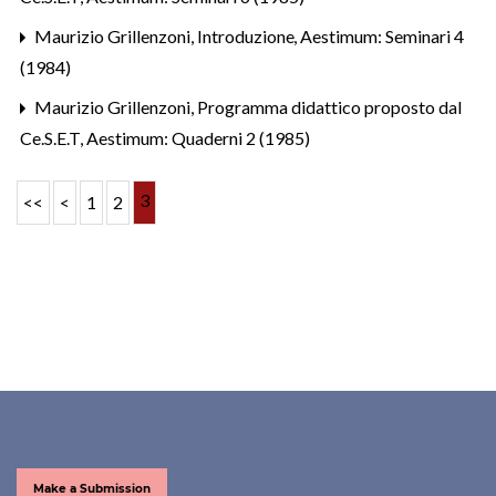
Maurizio Grillenzoni,
Introduzione
,
Aestimum: Seminari 4
(1984)
Maurizio Grillenzoni,
Programma didattico proposto dal
Ce.S.E.T
,
Aestimum: Quaderni 2 (1985)
3
<<
<
1
2
Make a Submission