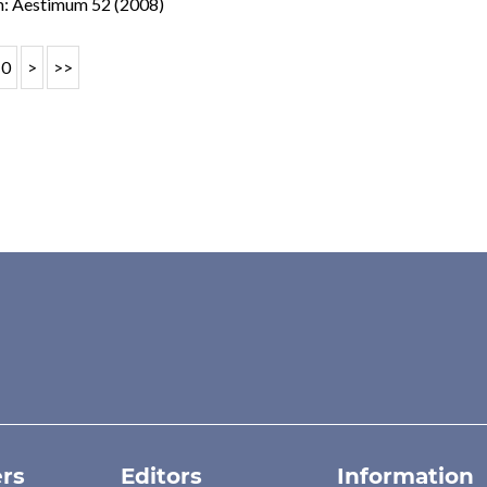
: Aestimum 52 (2008)
10
>
>>
rs
Editors
Information