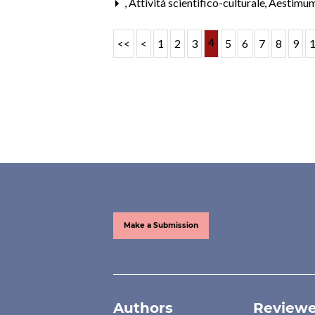
,
Attività scientifico-culturale
,
Aestimum
4
<<
<
1
2
3
5
6
7
8
9
Make a Submission
Authors
Reviewe