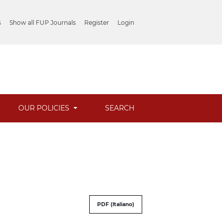
s
Show all FUP Journals
Register
Login
OUR POLICIES
SEARCH
PDF (Italiano)