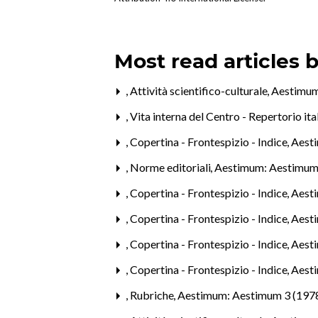
Most read articles 
,
Attività scientifico-culturale
,
Aestimum
,
Vita interna del Centro - Repertorio it
,
Copertina - Frontespizio - Indice
,
Aest
,
Norme editoriali
,
Aestimum: Aestimum
,
Copertina - Frontespizio - Indice
,
Aesti
,
Copertina - Frontespizio - Indice
,
Aest
,
Copertina - Frontespizio - Indice
,
Aest
,
Copertina - Frontespizio - Indice
,
Aest
,
Rubriche
,
Aestimum: Aestimum 3 (197