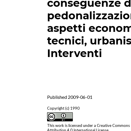
conseguenze d
pedonalizzazion
aspetti econom
tecnici, urbanist
Interventi
Published 2009-06-01
Copyright (c) 1990
This work is licensed under a
Creative Commons
Attribution 4.0 International License
.