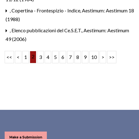
,
Copertina - Frontespizio - Indice
,
Aestimum: Aestimum 18
(1988)
,
Elenco pubblicazioni del Ce.S.E.T.
,
Aestimum: Aestimum
49 (2006)
2
<<
<
1
3
4
5
6
7
8
9
10
>
>>
Make a Submission