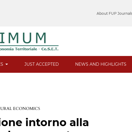
About FUP Journal
ES
JUST ACCEPTED
NEWS AND HIGHLIGHTS
 RURAL ECONOMICS
ione intorno alla