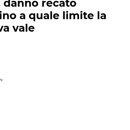
l danno recato
ino a quale limite la
va vale
m-