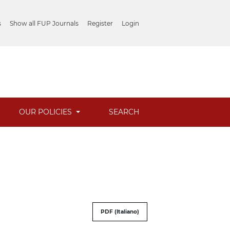
s
Show all FUP Journals
Register
Login
OUR POLICIES
SEARCH
PDF (Italiano)