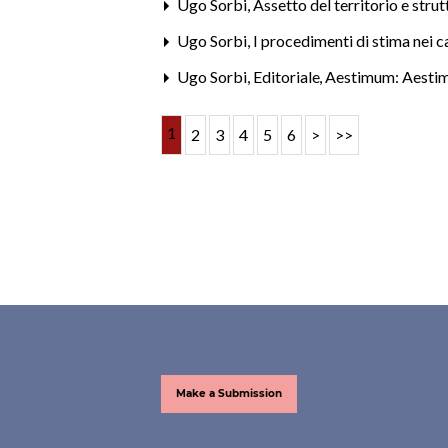
Ugo Sorbi,
Assetto del territorio e stru
Ugo Sorbi,
I procedimenti di stima nei c
Ugo Sorbi,
Editoriale
,
Aestimum: Aesti
1
2
3
4
5
6
>
>>
Make a Submission