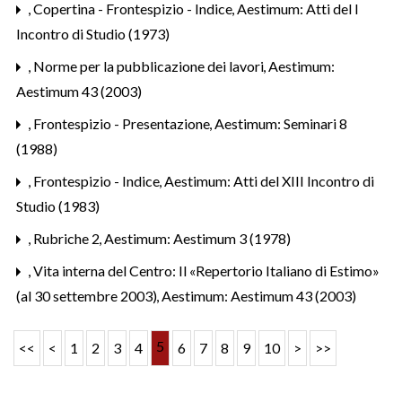
,
Copertina - Frontespizio - Indice
,
Aestimum: Atti del I
Incontro di Studio (1973)
,
Norme per la pubblicazione dei lavori
,
Aestimum:
Aestimum 43 (2003)
,
Frontespizio - Presentazione
,
Aestimum: Seminari 8
(1988)
,
Frontespizio - Indice
,
Aestimum: Atti del XIII Incontro di
Studio (1983)
,
Rubriche 2
,
Aestimum: Aestimum 3 (1978)
,
Vita interna del Centro: Il «Repertorio Italiano di Estimo»
(al 30 settembre 2003)
,
Aestimum: Aestimum 43 (2003)
5
<<
<
1
2
3
4
6
7
8
9
10
>
>>