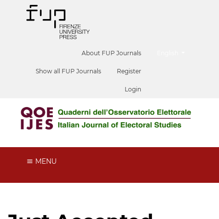
##plugins.themes.he
About FUP Journals
English
Show all FUP Journals
Register
Login
MENU