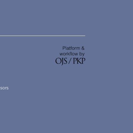
nsors