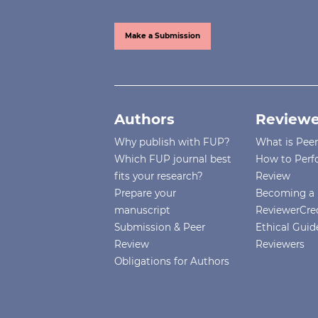
Make a Submission
Authors
Reviewe
Why publish with FUP?
What is Pee
Which FUP journal best
How to Perf
fits your research?
Review
Prepare your
Becoming a 
manuscript
ReviewerCre
Submission & Peer
Ethical Guide
Review
Reviewers
Obligations for Authors