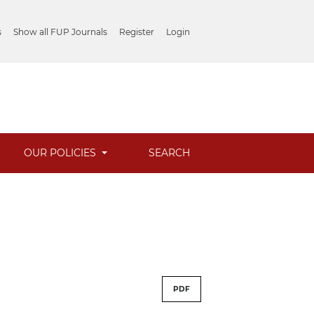
s
Show all FUP Journals
Register
Login
OUR POLICIES
SEARCH
PDF