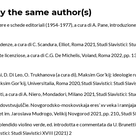
by the same author(s)
ere e schede editoriali (1954-1977), a cura di A. Pane, introduzione
idenze, a cura di C. Scandura, Elliot, Roma 2021
,
Studi Slavistici: St
te licenziose, a cura di C.G. De Michelis, Voland, Roma 2022, pp. 1
, D. Di Leo, O. Trukhanova (a cura di), Maksim Gor’kij: ideologie ru
Maksim Gor’kij, UniversItalia, Roma 2020
,
Studi Slavistici: Studi Slav
ti, a cura di A. Niero, Mondadori, Milano 2021
,
Studi Slavistici: St
Židovstvujuščie. Novgorodsko-moskovskaja eres’ xv veka i rannjaja
t im. Jaroslava Mudrogo, Velikij Novgorod 2021, pp. 210.
,
Studi S
plendido violino verde, ed. introdotta e commentata da U. Brunetti, 
stici: Studi Slavistici XVIII (2021) 2