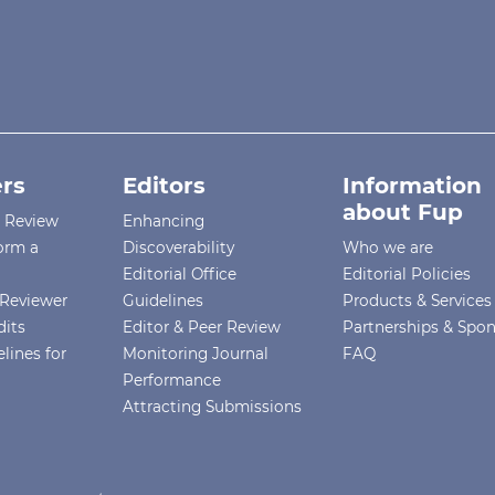
rs
Editors
Information
about Fup
r Review
Enhancing
orm a
Discoverability
Who we are
Editorial Office
Editorial Policies
Reviewer
Guidelines
Products & Services
dits
Editor & Peer Review
Partnerships & Spo
lines for
Monitoring Journal
FAQ
Performance
Attracting Submissions