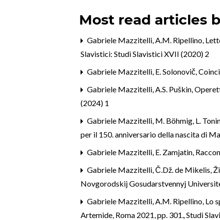
Most read articles 
Gabriele Mazzitelli,
A.M. Ripellino, Lett
Slavistici: Studi Slavistici XVII (2020) 2
Gabriele Mazzitelli,
E. Solonovič, Coinc
Gabriele Mazzitelli,
A.S. Puškin, Operet
(2024) 1
Gabriele Mazzitelli,
M. Böhmig, L. Tonini
per il 150. anniversario della nascita di 
Gabriele Mazzitelli,
E. Zamjatin, Raccon
Gabriele Mazzitelli,
Č.Dž. de Mikelis, 
Novgorodskij Gosudarstvennyj Universite
Gabriele Mazzitelli,
A.M. Ripellino, Lo s
Artemide, Roma 2021, pp. 301.
,
Studi Slavi