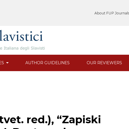
About FUP Journal
ES
AUTHOR GUIDELINES
OUR REVIEWERS
tvet. red.), “Zapiski