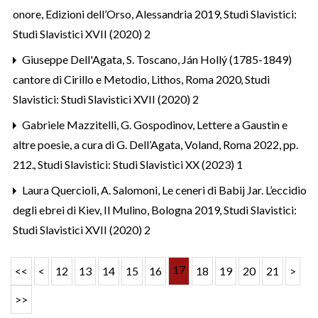
onore, Edizioni dell’Orso, Alessandria 2019
,
Studi Slavistici:
Studi Slavistici XVII (2020) 2
Giuseppe Dell'Agata,
S. Toscano, Ján Hollý (1785-1849)
cantore di Cirillo e Metodio, Lithos, Roma 2020
,
Studi
Slavistici: Studi Slavistici XVII (2020) 2
Gabriele Mazzitelli,
G. Gospodinov, Lettere a Gaustìn e
altre poesie, a cura di G. Dell’Agata, Voland, Roma 2022, pp.
212.
,
Studi Slavistici: Studi Slavistici XX (2023) 1
Laura Quercioli,
A. Salomoni, Le ceneri di Babij Jar. L’eccidio
degli ebrei di Kiev, Il Mulino, Bologna 2019
,
Studi Slavistici:
Studi Slavistici XVII (2020) 2
17
<<
<
12
13
14
15
16
18
19
20
21
>
>>