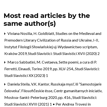
Most read articles by the
same author(s)
Viviana Nosilia,
H. Goldblatt, Studies on the Medieval and
Premodern Literary Civilization of Russia and Ukraine, I-II,
Instytut Filologii Słowiańskiej uj-Wydawnictwo scriptum,
Kraków 2019
,
Studi Slavistici: Studi Slavistici XVII (2020) 2
Marco Sabbatini,
M. Cvetaeva, Sette poemi, a cura di P.
Ferretti, Einaudi, Torino 2019, pp. XLV-254.
,
Studi Slavistici:
Studi Slavistici XX (2023) 1
Daniela Steila,
V.K. Kantor, Russkaja mysl’, ili “Samostojan’e
čeloveka”. Filosofičeskie ėsse, Centr gumanitarnych iniciativ,
Moskva–Sankt-Peterburg 2020, pp. 416.
,
Studi Slavistici:
Studi Slavistici XVIII (2021) 1 • Per Andrea Trovesi in