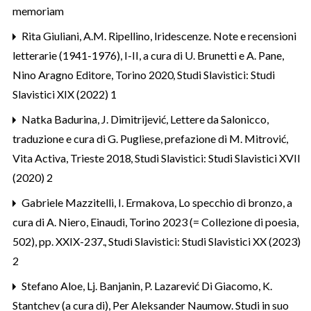
memoriam
Rita Giuliani,
A.M. Ripellino, Iridescenze. Note e recensioni
letterarie (1941-1976), I-II, a cura di U. Brunetti e A. Pane,
Nino Aragno Editore, Torino 2020
,
Studi Slavistici: Studi
Slavistici XIX (2022) 1
Natka Badurina,
J. Dimitrijević, Lettere da Salonicco,
traduzione e cura di G. Pugliese, prefazione di M. Mitrović,
Vita Activa, Trieste 2018
,
Studi Slavistici: Studi Slavistici XVII
(2020) 2
Gabriele Mazzitelli,
I. Ermakova, Lo specchio di bronzo, a
cura di A. Niero, Einaudi, Torino 2023 (= Collezione di poesia,
502), pp. XXIX-237.
,
Studi Slavistici: Studi Slavistici XX (2023)
2
Stefano Aloe,
Lj. Banjanin, P. Lazarević Di Giacomo, K.
Stantchev (a cura di), Per Aleksander Naumow. Studi in suo