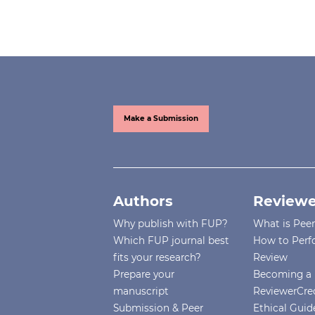
Make a Submission
Authors
Reviewe
Why publish with FUP?
What is Pee
Which FUP journal best
How to Perf
fits your research?
Review
Prepare your
Becoming a 
manuscript
ReviewerCre
Submission & Peer
Ethical Guide