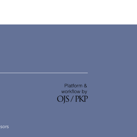
nsors