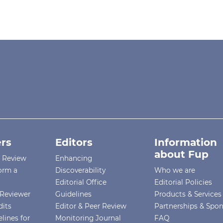
rs
Editors
Information
about Fup
r Review
Enhancing
orm a
Discoverability
Who we are
Editorial Office
Editorial Policies
Reviewer
Guidelines
Products & Services
dits
Editor & Peer Review
Partnerships & Spo
lines for
Monitoring Journal
FAQ