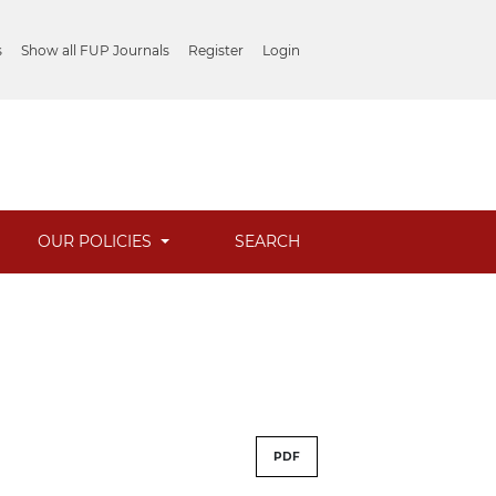
s
Show all FUP Journals
Register
Login
OUR POLICIES
SEARCH
PDF