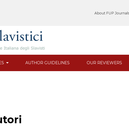
About FUP Journal
ES
AUTHOR GUIDELINES
OUR REVIEWERS
utori