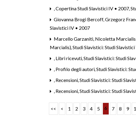
,
Copertina Studi Slavistici IV • 2007
,
St
Giovanna Brogi Bercoff, Grzegorz Fra
Slavistici IV • 2007
Marcello Garzaniti, Nicoletta Marcialis
Marcialis)
,
Studi Slavistici: Studi Slavistic
,
Libri ricevuti
,
Studi Slavistici: Studi Sla
,
Profilo degli autori
,
Studi Slavistici: Stu
,
Recensioni
,
Studi Slavistici: Studi Slavi
,
Recensioni
,
Studi Slavistici: Studi Slavi
6
<<
<
1
2
3
4
5
7
8
9