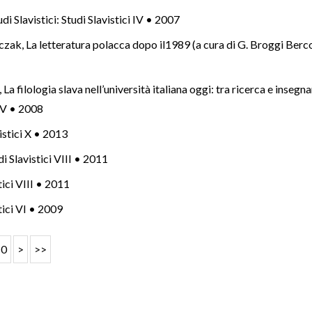
udi Slavistici: Studi Slavistici IV • 2007
nczak,
La letteratura polacca dopo il1989 (a cura di G. Broggi Berc
,
La filologia slava nell’università italiana oggi: tra ricerca e inseg
i V • 2008
vistici X • 2013
di Slavistici VIII • 2011
stici VIII • 2011
stici VI • 2009
10
>
>>