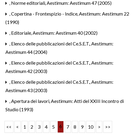
,
Norme editoriali
,
Aestimum: Aestimum 47 (2005)
,
Copertina - Frontespizio - Indice
,
Aestimum: Aestimum 22
(1990)
,
Editoriale
,
Aestimum: Aestimum 40 (2002)
,
Elenco delle pubblicazioni del Ce.S.E.T.
,
Aestimum:
Aestimum 44 (2004)
,
Elenco delle pubblicazioni del Ce.S.E.T.
,
Aestimum:
Aestimum 42 (2003)
,
Elenco delle pubblicazioni del Ce.S.E.T.
,
Aestimum:
Aestimum 43 (2003)
,
Apertura dei lavori
,
Aestimum: Atti del XXIII Incontro di
Studio (1993)
6
<<
<
1
2
3
4
5
7
8
9
10
>
>>