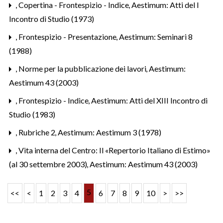
,
Copertina - Frontespizio - Indice
,
Aestimum: Atti del I
Incontro di Studio (1973)
,
Frontespizio - Presentazione
,
Aestimum: Seminari 8
(1988)
,
Norme per la pubblicazione dei lavori
,
Aestimum:
Aestimum 43 (2003)
,
Frontespizio - Indice
,
Aestimum: Atti del XIII Incontro di
Studio (1983)
,
Rubriche 2
,
Aestimum: Aestimum 3 (1978)
,
Vita interna del Centro: Il «Repertorio Italiano di Estimo»
(al 30 settembre 2003)
,
Aestimum: Aestimum 43 (2003)
5
<<
<
1
2
3
4
6
7
8
9
10
>
>>