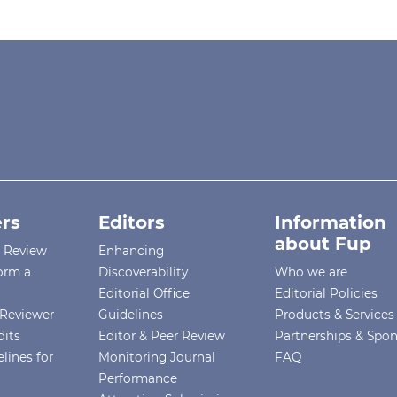
rs
Editors
Information
about Fup
r Review
Enhancing
orm a
Discoverability
Who we are
Editorial Office
Editorial Policies
Reviewer
Guidelines
Products & Services
dits
Editor & Peer Review
Partnerships & Spo
lines for
Monitoring Journal
FAQ
Performance