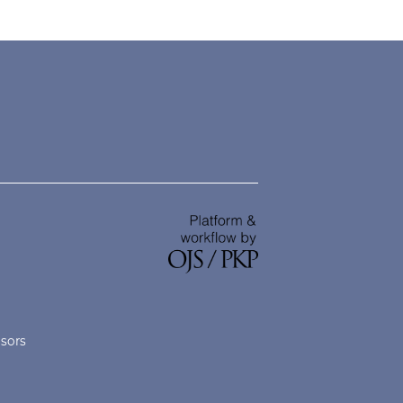
nsors