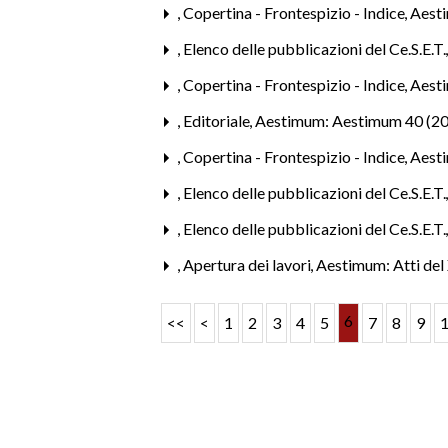
,
Copertina - Frontespizio - Indice
,
Aesti
,
Elenco delle pubblicazioni del Ce.S.E.T
,
Copertina - Frontespizio - Indice
,
Aesti
,
Editoriale
,
Aestimum: Aestimum 40 (2
,
Copertina - Frontespizio - Indice
,
Aest
,
Elenco delle pubblicazioni del Ce.S.E.T
,
Elenco delle pubblicazioni del Ce.S.E.T
,
Apertura dei lavori
,
Aestimum: Atti del 
6
<<
<
1
2
3
4
5
7
8
9