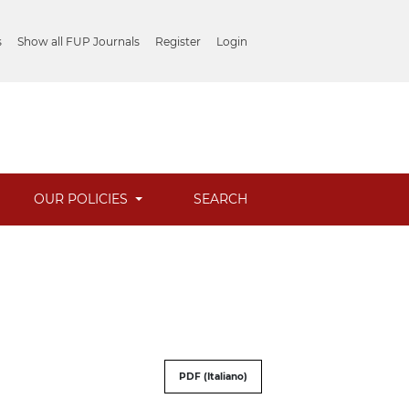
s
Show all FUP Journals
Register
Login
OUR POLICIES
SEARCH
PDF (Italiano)