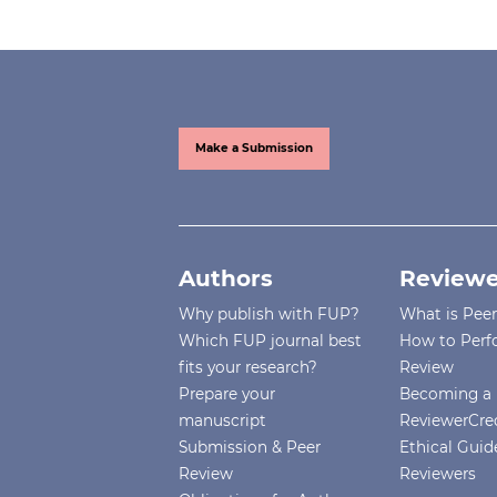
Make a Submission
Authors
Reviewe
Why publish with FUP?
What is Pee
Which FUP journal best
How to Perf
fits your research?
Review
Prepare your
Becoming a 
manuscript
ReviewerCre
Submission & Peer
Ethical Guide
Review
Reviewers