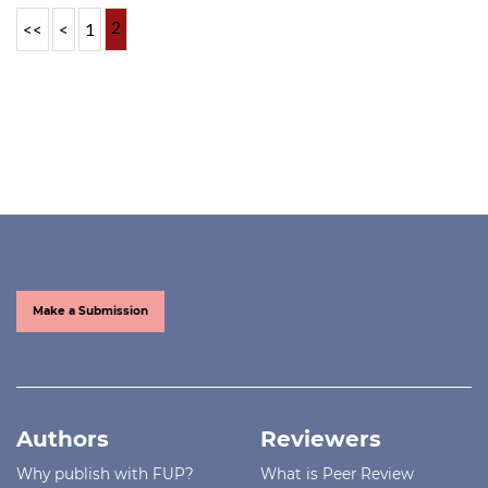
2
<<
<
1
Make a Submission
Authors
Reviewers
Why publish with FUP?
What is Peer Review