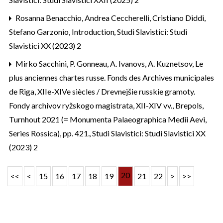
Rosanna Benacchio, Andrea Ceccherelli, Cristiano Diddi,
Stefano Garzonio,
Introduction
,
Studi Slavistici: Studi
Slavistici XX (2023) 2
Mirko Sacchini,
P. Gonneau, A. Ivanovs, A. Kuznetsov, Le
plus anciennes chartes russe. Fonds des Archives municipales
de Riga, XIIe-XIVe siècles / Drevnejšie russkie gramoty.
Fondy archivov ryžskogo magistrata, XII-XIV vv., Brepols,
Turnhout 2021 (= Monumenta Palaeographica Medii Aevi,
Series Rossica), pp. 421.
,
Studi Slavistici: Studi Slavistici XX
(2023) 2
20
<<
<
15
16
17
18
19
21
22
>
>>