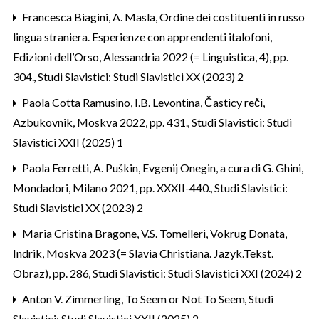
Francesca Biagini,
A. Masla, Ordine dei costituenti in russo
lingua straniera. Esperienze con apprendenti italofoni,
Edizioni dell’Orso, Alessandria 2022 (= Linguistica, 4), pp.
304.
,
Studi Slavistici: Studi Slavistici XX (2023) 2
Paola Cotta Ramusino,
I.B. Levontina, Časticy reči,
Azbukovnik, Moskva 2022, pp. 431.
,
Studi Slavistici: Studi
Slavistici XXII (2025) 1
Paola Ferretti,
A. Puškin, Evgenij Onegin, a cura di G. Ghini,
Mondadori, Milano 2021, pp. XXXII-440.
,
Studi Slavistici:
Studi Slavistici XX (2023) 2
Maria Cristina Bragone,
V.S. Tomelleri, Vokrug Donata,
Indrik, Moskva 2023 (= Slavia Christiana. Jazyk.Tekst.
Obraz), pp. 286
,
Studi Slavistici: Studi Slavistici XXI (2024) 2
Anton V. Zimmerling,
To Seem or Not To Seem
,
Studi
Slavistici: Studi Slavistici XXII (2025) 2