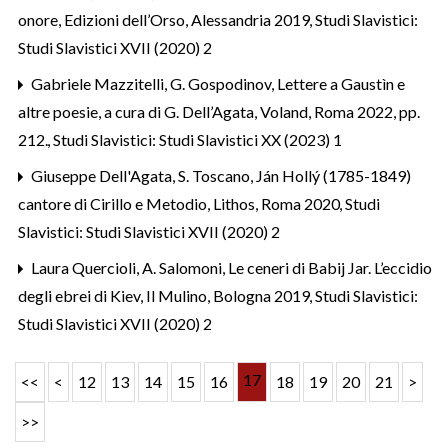
onore, Edizioni dell’Orso, Alessandria 2019
,
Studi Slavistici:
Studi Slavistici XVII (2020) 2
Gabriele Mazzitelli,
G. Gospodinov, Lettere a Gaustìn e
altre poesie, a cura di G. Dell’Agata, Voland, Roma 2022, pp.
212.
,
Studi Slavistici: Studi Slavistici XX (2023) 1
Giuseppe Dell'Agata,
S. Toscano, Ján Hollý (1785-1849)
cantore di Cirillo e Metodio, Lithos, Roma 2020
,
Studi
Slavistici: Studi Slavistici XVII (2020) 2
Laura Quercioli,
A. Salomoni, Le ceneri di Babij Jar. L’eccidio
degli ebrei di Kiev, Il Mulino, Bologna 2019
,
Studi Slavistici:
Studi Slavistici XVII (2020) 2
17
<<
<
12
13
14
15
16
18
19
20
21
>
>>