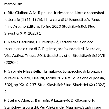
memoriam
Rita Giuliani,
A.M. Ripellino, Iridescenze. Note e recensioni
letterarie (1941-1976), I-II, a cura di U. Brunetti e A. Pane,
Nino Aragno Editore, Torino 2020
,
Studi Slavistici: Studi
Slavistici XIX (2022) 1
Natka Badurina,
J. Dimitrijević, Lettere da Salonicco,
traduzione e cura di G. Pugliese, prefazione di M. Mitrović,
Vita Activa, Trieste 2018
,
Studi Slavistici: Studi Slavistici XVII
(2020) 2
Gabriele Mazzitelli,
I. Ermakova, Lo specchio di bronzo, a
cura di A. Niero, Einaudi, Torino 2023 (= Collezione di poesia,
502), pp. XXIX-237.
,
Studi Slavistici: Studi Slavistici XX (2023)
2
Stefano Aloe,
Lj. Banjanin, P. Lazarević Di Giacomo, K.
Stantchev (a cura di), Per Aleksander Naumow. Studi in suo