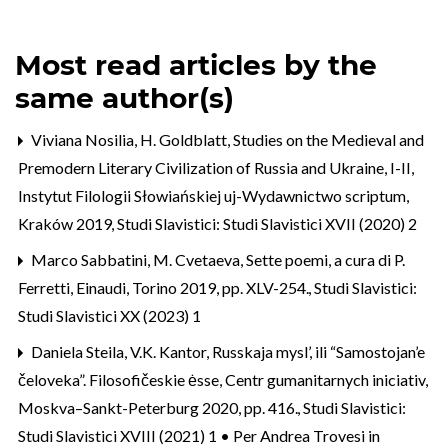
Most read articles by the
same author(s)
Viviana Nosilia,
H. Goldblatt, Studies on the Medieval and
Premodern Literary Civilization of Russia and Ukraine, I-II,
Instytut Filologii Słowiańskiej uj-Wydawnictwo scriptum,
Kraków 2019
,
Studi Slavistici: Studi Slavistici XVII (2020) 2
Marco Sabbatini,
M. Cvetaeva, Sette poemi, a cura di P.
Ferretti, Einaudi, Torino 2019, pp. XLV-254.
,
Studi Slavistici:
Studi Slavistici XX (2023) 1
Daniela Steila,
V.K. Kantor, Russkaja mysl’, ili “Samostojan’e
čeloveka”. Filosofičeskie ėsse, Centr gumanitarnych iniciativ,
Moskva–Sankt-Peterburg 2020, pp. 416.
,
Studi Slavistici:
Studi Slavistici XVIII (2021) 1 • Per Andrea Trovesi in