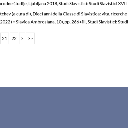
rodne študije, Ljubljana 2018
,
Studi Slavistici: Studi Slavistici XVI
tchev (a cura di), Dieci anni della Classe di Slavistica: vita, ricerch
022 (= Slavica Ambrosiana, 10), pp. 266+ill.
,
Studi Slavistici: Stud
21
22
>
>>