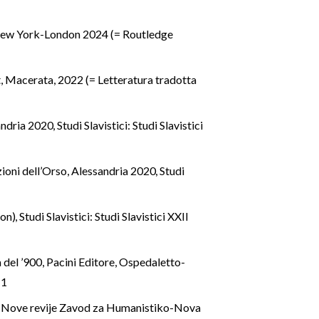
, New York-London 2024 (= Routledge
t, Macerata, 2022 (= Letteratura tradotta
sandria 2020
,
Studi Slavistici: Studi Slavistici
izioni dell’Orso, Alessandria 2020
,
Studi
ion)
,
Studi Slavistici: Studi Slavistici XXII
a del ’900, Pacini Editore, Ospedaletto-
 1
itut Nove revije Zavod za Humanistiko-Nova