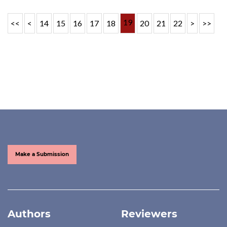
19
<<
<
14
15
16
17
18
20
21
22
>
>>
Make a Submission
Authors
Reviewers