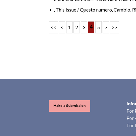
,
This Issue / Questo numero
,
Cambio. Riv
4
<<
<
1
2
3
5
>
>>
Info
Make a Submission
For 
For 
For 