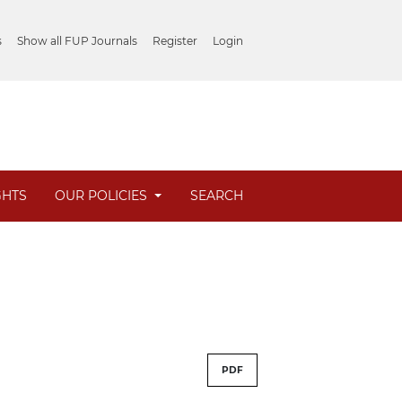
s
Show all FUP Journals
Register
Login
GHTS
OUR POLICIES
SEARCH
PDF